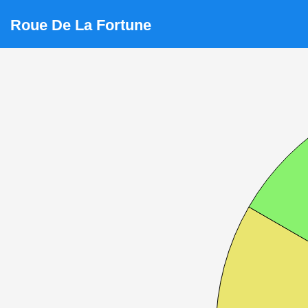
Roue De La Fortune