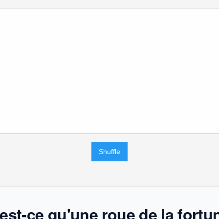
Shuffle
est-ce qu'une roue de la fortu