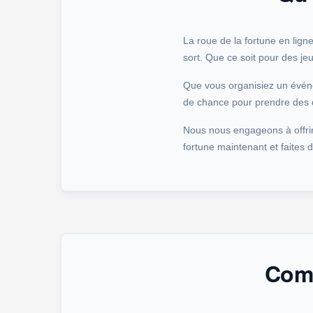
La roue de la fortune en ligne
sort. Que ce soit pour des je
Que vous organisiez un évén
de chance pour prendre des d
Nous nous engageons à offrir 
fortune maintenant et faites 
Comm