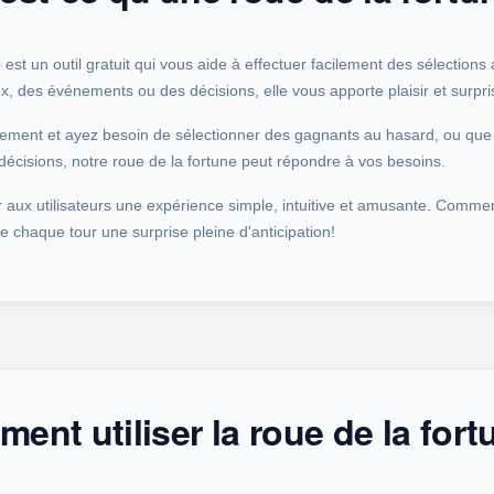
 est un outil gratuit qui vous aide à effectuer facilement des sélections 
ux, des événements ou des décisions, elle vous apporte plaisir et surpri
ement et ayez besoin de sélectionner des gagnants au hasard, ou que
écisions, notre roue de la fortune peut répondre à vos besoins.
aux utilisateurs une expérience simple, intuitive et amusante. Commenc
de chaque tour une surprise pleine d'anticipation!
ent utiliser la roue de la fort